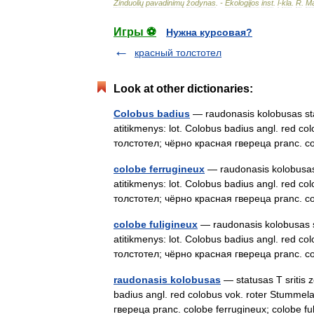
Žinduolių
pavadinimų
žodynas
. -
Ekologijos
inst
.
l
-
kla
.
R
.
Ma
Игры ⚽
Нужна курсовая?
красный толстотел
Look at other dictionaries:
Colobus badius
— raudonasis kolobusas stat
atitikmenys: lot. Colobus badius angl. red c
толстотел; чёрно красная гвереца pranc. 
colobe ferrugineux
— raudonasis kolobusas s
atitikmenys: lot. Colobus badius angl. red c
толстотел; чёрно красная гвереца pranc. 
colobe fuligineux
— raudonasis kolobusas st
atitikmenys: lot. Colobus badius angl. red c
толстотел; чёрно красная гвереца pranc. 
raudonasis kolobusas
— statusas T sritis z
badius angl. red colobus vok. roter Stumme
гвереца pranc. colobe ferrugineux; colobe