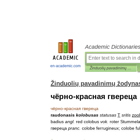
Academic Dictionarie
en-academic.com
Žinduolių pavadinimų žodynas
Žinduolių pavadinimų žodyna
чёрно-красная гвереца
чёрно
-
красная
гвереца
raudonasis
kolobusas
statusas
T
sritis
zool
badius
angl
.
red
colobus
vok
.
roter
Stummela
гвереца
pranc
.
colobe
ferrugineux
;
colobe
fu