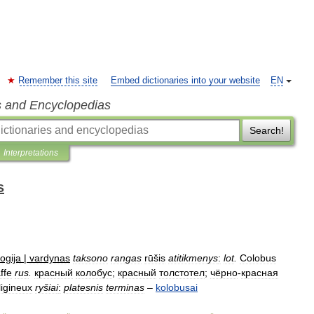
Remember this site
Embed dictionaries into your website
EN
s and Encyclopedias
Search!
Interpretations
s
ogija
|
vardynas
taksono
rangas
rūšis
atitikmenys
:
lot
.
Colobus
ffe
rus
.
красный
колобус
;
красный
толстотел
;
чёрно
-
красная
ligineux
ryšiai
:
platesnis
terminas
–
kolobusai