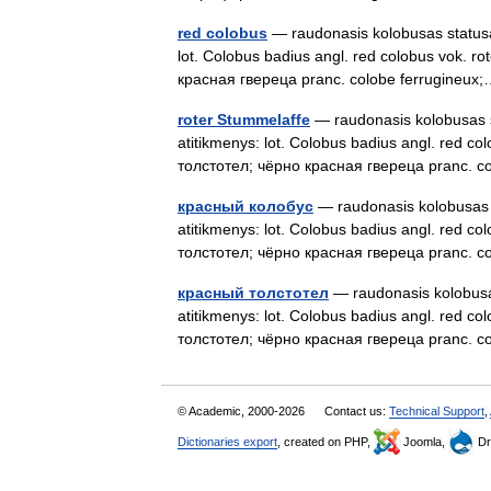
red colobus
— raudonasis kolobusas statusas
lot. Colobus badius angl. red colobus vok. 
красная гвереца pranc. colobe ferrugine
roter Stummelaffe
— raudonasis kolobusas st
atitikmenys: lot. Colobus badius angl. red c
толстотел; чёрно красная гвереца pranc. 
красный колобус
— raudonasis kolobusas st
atitikmenys: lot. Colobus badius angl. red c
толстотел; чёрно красная гвереца pranc. 
красный толстотел
— raudonasis kolobusas
atitikmenys: lot. Colobus badius angl. red c
толстотел; чёрно красная гвереца pranc. 
© Academic, 2000-2026
Contact us:
Technical Support
,
Dictionaries export
, created on PHP,
Joomla,
Dr