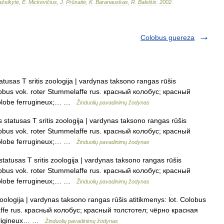
žeikytė
,
E
.
Mickevičius
,
J
.
Prūsaitė
,
K
.
Baranauskas
,
R
.
Baleišis
.
2002
.
Colobus guereza
usas T sritis zoologija | vardynas taksono rangas rūšis
olobus vok. roter Stummelaffe rus. красный колобус; красный
colobe ferrugineux;… …
Žinduolių pavadinimų žodynas
tatusas T sritis zoologija | vardynas taksono rangas rūšis
olobus vok. roter Stummelaffe rus. красный колобус; красный
colobe ferrugineux;… …
Žinduolių pavadinimų žodynas
atusas T sritis zoologija | vardynas taksono rangas rūšis
olobus vok. roter Stummelaffe rus. красный колобус; красный
colobe ferrugineux;… …
Žinduolių pavadinimų žodynas
oologija | vardynas taksono rangas rūšis atitikmenys: lot. Colobus
laffe rus. красный колобус; красный толстотел; чёрно красная
 fuligineux… …
Žinduolių pavadinimų žodynas